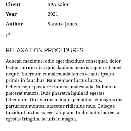
Client
SPA Salon
Year
2021
Author
Sandra Jones
Copy
URL
to
RELAXATION PROCEDURES
clipboard
Aenean maximus, odio eget tincidunt consequat, dolor
lectus rutrum nisi, quis dapibus mauris sapien sit amet
neque. Interdum et malesuada fames ac ante ipsum
primis in faucibus. Nam tempor luctus luctus.
Pellentesque posuere rhoncus malesuada. Nullam ut
placerat mauris. Duis pharetra ligula id egestas
bibendum. Orci varius natoque penatibus et magnis dis
parturient montes, nascetur ridiculus mus. Quisque
tincidunt luctus ex eget aliquam. In dui ante, laoreet at
egestas fringilla, iaculis id magna.